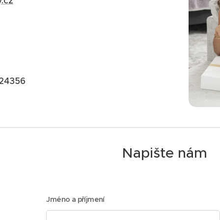
.cz
424356
Napište nám
Jméno a příjmení