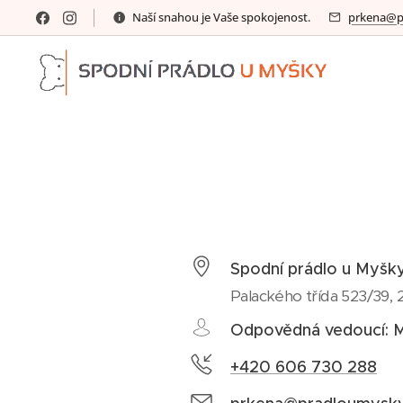
Naší snahou je Vaše spokojenost.
prkena@p
Spodní prádlo u Myšk
Palackého třída 523/39,
Odpovědná vedoucí: 
+420 606 730 288