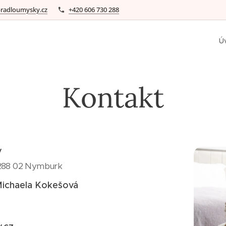
radloumysky.cz
+420 606 730 288
Ú
Kontakt
y
 288 02 Nymburk
Michaela Kokešová