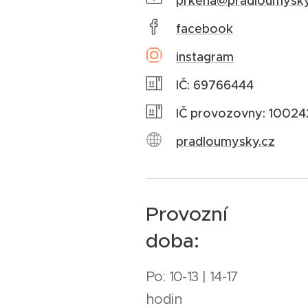
prkena@pradloumysky
facebook
instagram
IČ: 69766444
IČ provozovny: 1002
pradloumysky.cz
Provozní
doba:
Po: 10-13 | 14-17
hodin