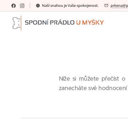
Naší snahou je Vaše spokojenost.
prkena@p
Níže si můžete přečíst o
zanecháte své hodnocení