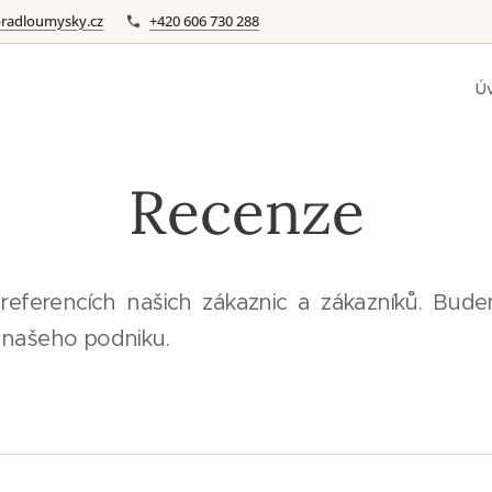
radloumysky.cz
+420 606 730 288
Ú
Recenze
 referencích našich zákaznic a zákazníků. Bu
 našeho podniku.